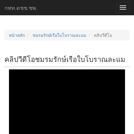
กทท.ดชช.ชพ.
Toggl
navig
หน้าหลัก
ชมรมรักษ์เรือใบโบราณละแม
คลิปวีดีโอ
คลิปวีดีโอชมรมรักษ์เรือใบโบราณละแม