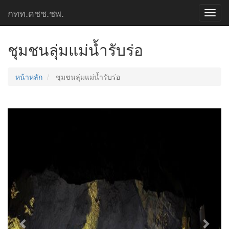
กทท.ดชช.ชพ.
Toggl
navig
ชุมชนลุ่มแม่น้ำรับร่อ
หน้าหลัก
ชุมชนลุ่มแม่น้ำรับร่อ