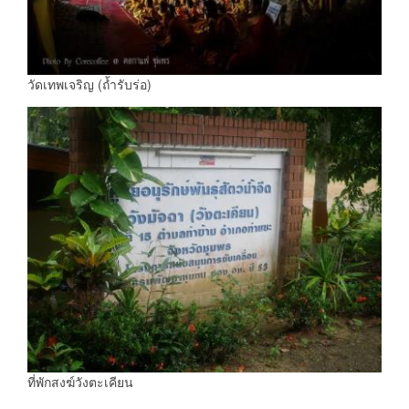
วัดเทพเจริญ (ถ้ำรับร่อ)
ที่พักสงฆ์วังตะเคียน