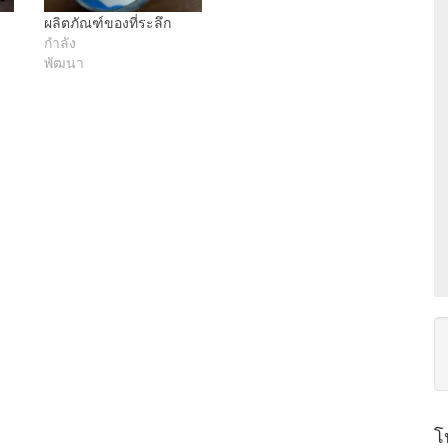
ผลิตภัณฑ์ของที่ระลึก
กำลัง
ก
พัฒนา
โ