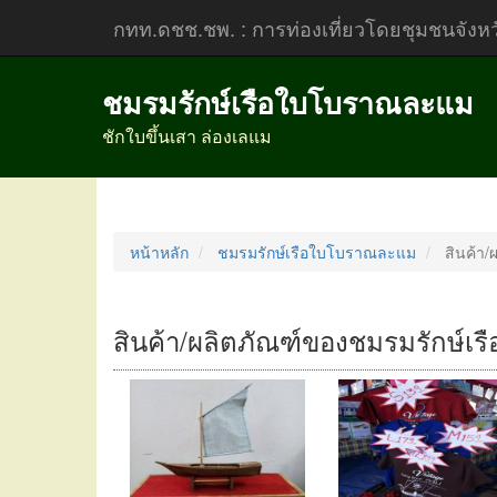
กทท.ดชช.ชพ.
: การท่องเที่ยวโดยชุมชนจังห
ชมรมรักษ์เรือใบโบราณละแม
ชักใบขึ้นเสา ล่องเลแม
หน้าหลัก
ชมรมรักษ์เรือใบโบราณละแม
สินค้า/
สินค้า/ผลิตภัณฑ์ของชมรมรักษ์