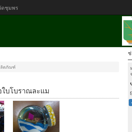
วัดชุมพร
ช
ผลิตภัณฑ์
เรือใบโบราณละแม