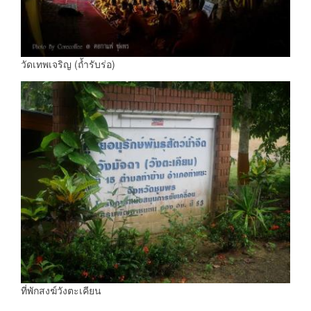
วัดเทพเจริญ (ถ้ำรับร่อ)
ที่พักสงฆ์วังตะเคียน