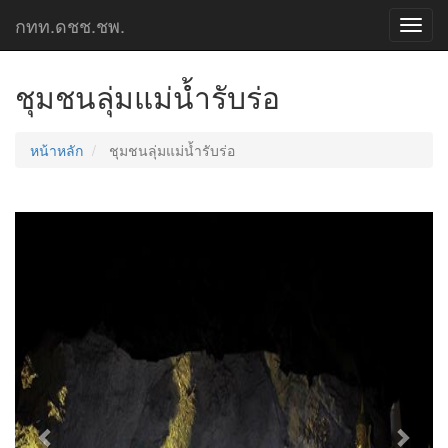
กทท.ดชช.ชพ.
Toggl
navig
ชุมชนลุ่มแม่น้ำรับร่อ
หน้าหลัก
ชุมชนลุ่มแม่น้ำรับร่อ