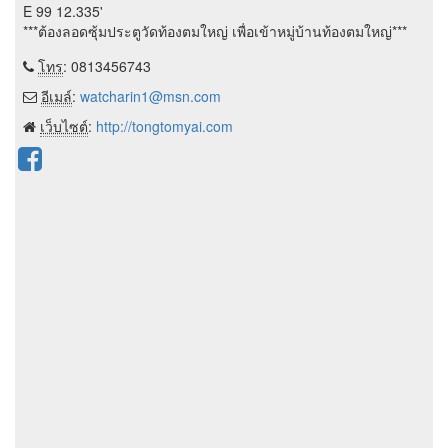
E 99 12.335'
***ต้องลอดซุ้มประตูวัดท้องตมใหญ่ เพื่อเข้าหมู่บ้านท้องตมใหญ่***
โทร
: 0813456743
อีเมล์
:
watcharin1@msn.com
เว็บไซต์
:
http://tongtomyai.com